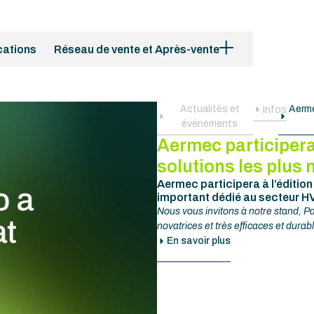
cations
Réseau de vente et Après-vente
Actualités et
Aerme
Infos
événements
Aermec participer
solutions les plus 
Aermec participera à l’édition
important dédié au secteur H
Nous vous invitons à notre stand, P
novatrices et très efficaces et dura
En savoir plus