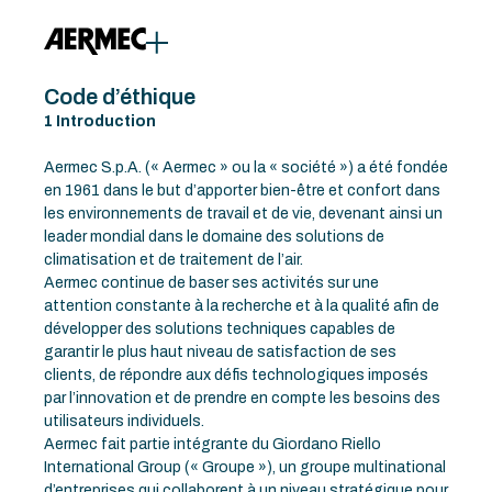
contenu
principal
Code d’éthique
1 Introduction
Aermec S.p.A. (« Aermec » ou la « société ») a été fondée
en 1961 dans le but d’apporter bien-être et confort dans
les environnements de travail et de vie, devenant ainsi un
leader mondial dans le domaine des solutions de
climatisation et de traitement de l’air.
Aermec continue de baser ses activités sur une
attention constante à la recherche et à la qualité afin de
développer des solutions techniques capables de
garantir le plus haut niveau de satisfaction de ses
clients, de répondre aux défis technologiques imposés
par l’innovation et de prendre en compte les besoins des
utilisateurs individuels.
Aermec fait partie intégrante du Giordano Riello
International Group (« Groupe »), un groupe multinational
d’entreprises qui collaborent à un niveau stratégique pour