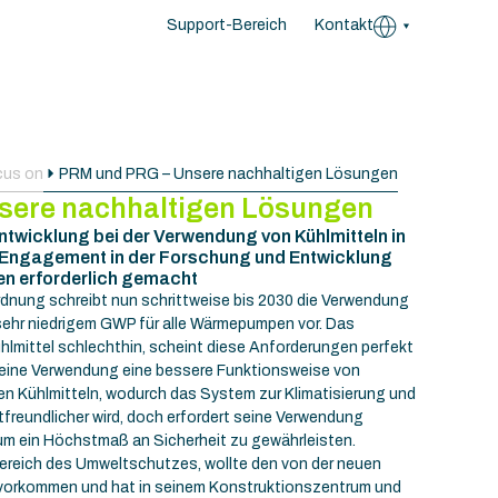
Support-Bereich
Kontakt
cus on
PRM und PRG – Unsere nachhaltigen Lösungen
sere nachhaltigen Lösungen
Entwicklung bei der Verwendung von Kühlmitteln in
Engagement in der Forschung und Entwicklung
en erforderlich gemacht
rdnung schreibt nun schrittweise bis 2030 die Verwendung
 sehr niedrigem GWP für alle Wärmepumpen vor. Das
hlmittel schlechthin, scheint diese Anforderungen perfekt
seine Verwendung eine bessere Funktionsweise von
n Kühlmitteln, wodurch das System zur Klimatisierung und
reundlicher wird, doch erfordert seine Verwendung
 ein Höchstmaß an Sicherheit zu gewährleisten.
m Bereich des Umweltschutzes, wollte den von der neuen
vorkommen und hat in seinem Konstruktionszentrum und