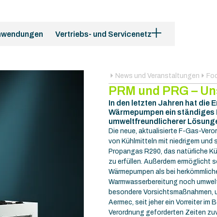
nwendungen
Vertriebs- und Servicenetz
News und Veranstaltungen
Fo
PRM und PRG – Un
In den letzten Jahren hat die 
Wärmepumpen ein ständiges 
umweltfreundlicherer Lösung
Die neue, aktualisierte F-Gas-Vero
von Kühlmitteln mit niedrigem und
Propangas R290, das natürliche Kü
zu erfüllen. Außerdem ermöglicht 
Wärmepumpen als bei herkömmliche
Warmwasserbereitung noch umweltf
besondere Vorsichtsmaßnahmen, um
Aermec, seit jeher ein Vorreiter i
Verordnung geforderten Zeiten zu