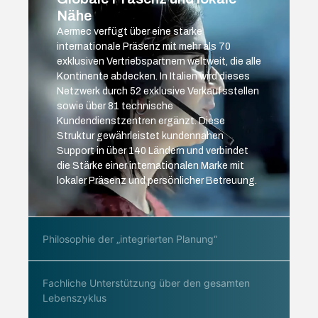
Nähe
Aermec verfügt über eine starke
internationale Präsenz mit mehr als 70
exklusiven Vertriebspartnern weltweit, die alle
Kontinente abdecken. In Italien wird dieses
Netzwerk durch 52 exklusive Verkaufsstellen
sowie über 81 technische
Kundendienstzentren ergänzt. Diese
Struktur gewährleistet kundennahen
Support in über 140 Ländern und verbindet
die Stärke einer internationalen Marke mit
lokaler Präsenz und persönlicher Betreuung.
Philosophie der „integrierten Planung“
Fachliche Unterstützung über den gesamten
Lebenszyklus