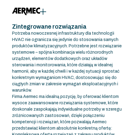
do
treści
Zintegrowane rozwiązania
Potrzeba nowoczesnej infrastruktury dla technologii
HVAC nie ogranicza się jedynie do stosowania samych
produktów klimatyzacyjnych. Potrzebne jest rozwiązanie
systemowe – spójna kombinacja wielu różnorodnych
urządzeń, elementów dodatkowych oraz układów
sterowania i monitorowania, które działają w idealnej
harmonii, aby w każdej chwili i w każdej sytuacji sprostać
konkretnym wymaganiom HVAC, dostosowując się do
ciągłych zmian w zakresie wymagań eksploatacyjnych i
warunków.
Firma Aermec ma idealną pozycję, by oferować klientom
wysoce zaawansowane rozwiązania systemowe, które
doskonale zaspokajają indywidualne potrzeby w szeregu
zróżnicowanych zastosowań, dzięki połączeniu
kompetencji i rozwiązań, które pozwalają Aermec
przedstawiać klientom absolutnie konkretną ofertę:
Kompleksowa oferta rozwiązań z zakresu produktów