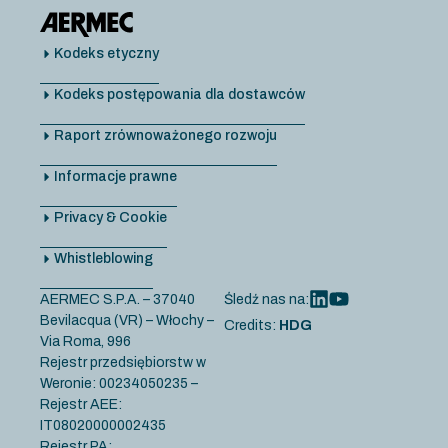
Kodeks etyczny
Kodeks postępowania dla dostawców
Raport zrównoważonego rozwoju
Informacje prawne
Privacy & Cookie
Whistleblowing
AERMEC S.P.A. – 37040
Śledź nas na:
Bevilacqua (VR) – Włochy –
Credits:
HDG
Via Roma, 996
Rejestr przedsiębiorstw w
Weronie: 00234050235 –
Rejestr AEE:
IT08020000002435
Rejestr PA: