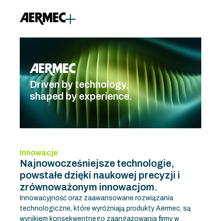
do
treści
Driven by technology,
shaped by experience.
Innowacje
Najnowocześniejsze technologie,
powstałe dzięki naukowej precyzji i
zrównoważonym innowacjom.
Innowacyjność oraz zaawansowane rozwiązania
technologiczne, które wyróżniają produkty Aermec, są
wynikiem konsekwentnego zaangażowania firmy w