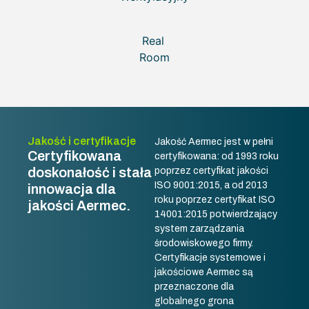
Real
Room
Jakość i certyfikacje
Jakość Aermec jest w pełni
Certyfikowana
certyfikowana: od 1993 roku
doskonałość i stała
poprzez certyfikat jakości
ISO 9001:2015, a od 2013
innowacja dla
roku poprzez certyfikat ISO
jakości Aermec.
14001:2015 potwierdzający
system zarządzania
środowiskowego firmy.
Certyfikacje systemowe i
jakościowe Aermec są
przeznaczone dla
globalnego grona