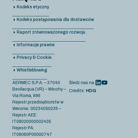
Kodeks etyczny
Kodeks postępowania dla dostawców
Raport zrównoważonego rozwoju
Informacje prawne
Privacy & Cookie
Whistleblowing
AERMEC S.P.A. – 37040
Śledź nas na:
Bevilacqua (VR) – Włochy –
Credits:
HDG
Via Roma, 996
Rejestr przedsiębiorstw w
Weronie: 00234050235 –
Rejestr AEE:
IT08020000002435
Rejestr PA:
IT09060P00000747