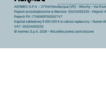
AERMEC S.P.A. – 37040 Bevilacqua (VR) – Włochy – Via Rom
Rejestr przedsiębiorstw w Weronie: 00234050235 – Rejest
Rejestr PA: IT09060P00000747
Kapitał zakładowy 6 000 000 € w całości wpłacony – Numer id
VAT: 00234050235
© Aermec S.p.A. 2026 – Wszelkie prawa zastrzeżone