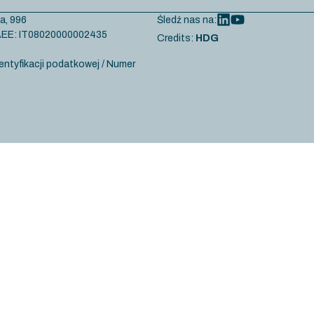
a, 996
Śledź nas na:
r AEE: IT08020000002435
Credits:
HDG
entyfikacji podatkowej / Numer