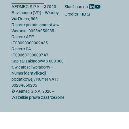
AERMEC S.P.A. – 37040
Śledź nas na:
Bevilacqua (VR) – Włochy –
Credits:
HDG
Via Roma, 996
Rejestr przedsiębiorstw w
Weronie: 00234050235 –
Rejestr AEE:
IT08020000002435
Rejestr PA:
IT09060P00000747
Kapitał zakładowy 6 000 000
€ w całości wpłacony –
Numer identyfikacji
podatkowej / Numer VAT:
00234050235
© Aermec S.p.A. 2026 –
Wszelkie prawa zastrzeżone