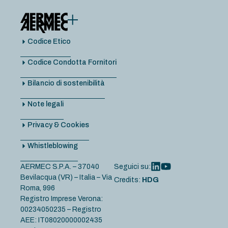
contenuto
Codice Etico
Codice Condotta Fornitori
Bilancio di sostenibilità
Note legali
Privacy & Cookies
Whistleblowing
AERMEC S.P.A. – 37040
Seguici su:
Bevilacqua (VR) – Italia – Via
Credits:
HDG
Roma, 996
Registro Imprese Verona:
00234050235 – Registro
AEE: IT08020000002435