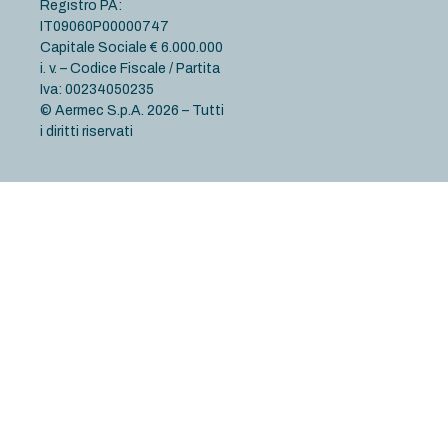
Registro PA:
IT09060P00000747
Capitale Sociale € 6.000.000
i. v. – Codice Fiscale / Partita
Iva: 00234050235
© Aermec S.p.A. 2026 – Tutti
i diritti riservati