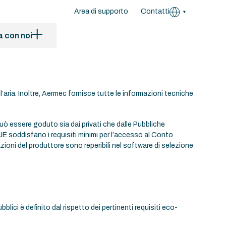
Area di supporto
Contatti
a con noi
’aria. Inoltre, Aermec fornisce tutte le informazioni tecniche
uò essere goduto sia dai privati che dalle Pubbliche
E soddisfano i requisiti minimi per l’accesso al Conto
zioni del produttore sono reperibili nel software di selezione
bblici è definito dal rispetto dei pertinenti requisiti eco-