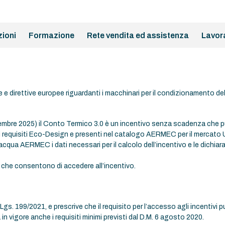
zioni
Formazione
Rete vendita ed assistenza
Lavor
e direttive europee riguardanti i macchinari per il condizionamento dell
icembre 2025) il Conto Termico 3.0 è un incentivo senza scadenza che p
ai requisiti Eco-Design e presenti nel catalogo AERMEC per il mercato U
qua AERMEC i dati necessari per il calcolo dell’incentivo e le dichiara
 che consentono di accedere all’incentivo.
Lgs. 199/2021, e prescrive che il requisito per l’accesso agli incentivi pu
vigore anche i requisiti minimi previsti dal D.M. 6 agosto 2020.