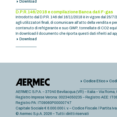
Download
D.P.R.146/2018 e compilazione Banca dati F-gas
Introdotto dal D.P.R. 146 del 16/11/2018 è in vigore dal 25/7
agli utilizzatori finali, di comunicare all’atto della vendita e 
contenuto di refrigerante e suo GWP, tonnellate di CO2 equiv
In download il documento che riporta questi dati riferiti a
Download
Codice Etico
Codi
AERMEC S.P.A. – 37040 Bevilacqua (VR) – Italia – Via Roma,
Registro Imprese Verona: 00234050235 – Registro AEE: I
Registro PA: IT09060P00000747
Capitale Sociale € 6.000.000 i. v. – Codice Fiscale / Partita 
© Aermec S.p.A. 2026 – Tutti i diritti riservati