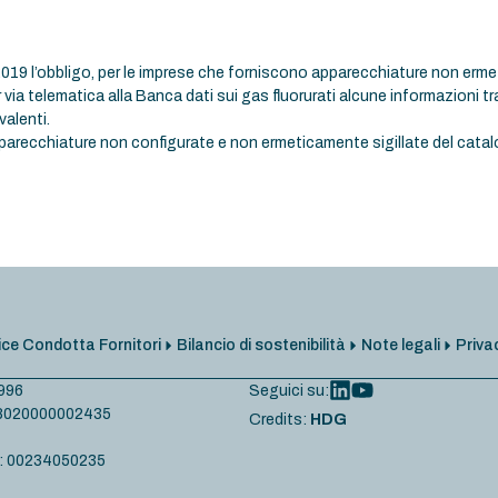
/2019 l’obbligo, per le imprese che forniscono apparecchiature non erme
per via telematica alla Banca dati sui gas fluorurati alcune informazioni t
alenti.
d apparecchiature non configurate e non ermeticamente sigillate del c
ce Condotta Fornitori
Bilancio di sostenibilità
Note legali
Priva
 996
Seguici su:
T08020000002435
Credits:
HDG
Iva: 00234050235