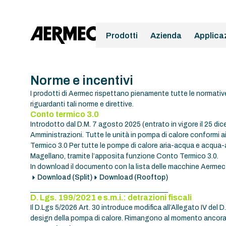
contenuto
Prodotti
Azienda
Applica
Norme e incentivi
I prodotti di Aermec rispettano pienamente tutte le normative 
riguardanti tali norme e direttive.
Conto termico 3.0
Introdotto dal D.M. 7 agosto 2025 (entrato in vigore il 25 d
Amministrazioni. Tutte le unità in pompa di calore conformi 
Termico 3.0 Per tutte le pompe di calore aria-acqua e acqua-ac
Magellano, tramite l’apposita funzione Conto Termico 3.0.
In download il documento con la lista delle macchine Aermec
Download (Split)
Download (Rooftop)
D. Lgs. 199/2021 e s.m.i.: detrazioni fiscali
Il D.Lgs 5/2026 Art. 30 introduce modifica all’Allegato IV del D.
design della pompa di calore. Rimangono al momento ancora in 