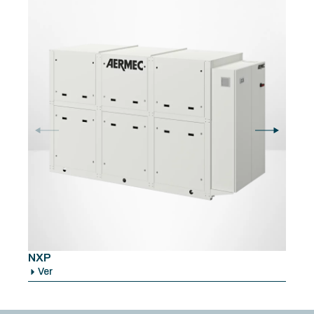
NXP
W
Ver