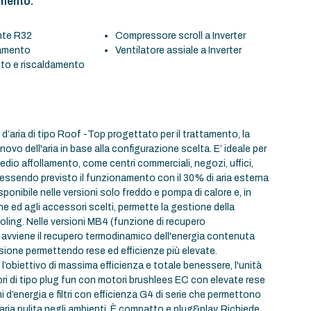
amento.
nte R32
Compressore scroll a Inverter
damento
Ventilatore assiale a Inverter
to e riscaldamento
’aria di tipo Roof -Top progettato per il trattamento, la
rinnovo dell'aria in base alla configurazione scelta. E’ ideale per
edio affollamento, come centri commerciali, negozi, uffici,
 essendo previsto il funzionamento con il 30% di aria esterna
sponibile nelle versioni solo freddo e pompa di calore e, in
ne ed agli accessori scelti, permette la gestione della
oling. Nelle versioni MB4 (funzione di recupero
avviene il recupero termodinamico dell'energia contenuta
ulsione permettendo rese ed efficienze più elevate.
’obiettivo di massima efficienza e totale benessere, l'unità
ori di tipo plug fun con motori brushlees EC con elevate rese
i d’energia e filtri con efficienza G4 di serie che permettono
i aria pulita negli ambienti. È compatto e plug&play. Richiede