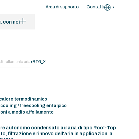
Area di supporto
Contatti
a con noi
di trattamento aria
RTG_X
 calore termodinamico
cooling / freecooling entalpico
ioni a medio affollamento
re autonomo condensato ad aria di tipo Roof-Top
o, filtrazione e rinnovo dell'aria in applicazioni a