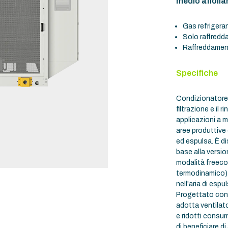
medio affoll
Gas refrigera
Solo raffred
Raffreddamen
Specifiche
Condizionatore d
filtrazione e il 
applicazioni a m
aree produttive
ed espulsa. È di
base alla versio
modalità freeco
termodinamico) 
nell'aria di esp
Progettato con l
adotta ventilat
e ridotti consum
di beneficiare d