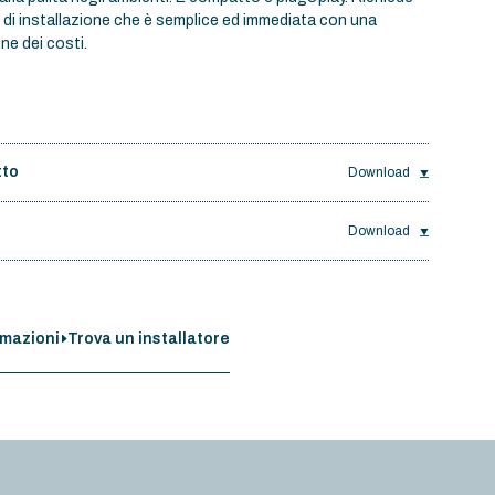
 di installazione che è semplice ed immediata con una
one dei costi.
tto
Download
o
Download
rmazioni
Trova un installatore