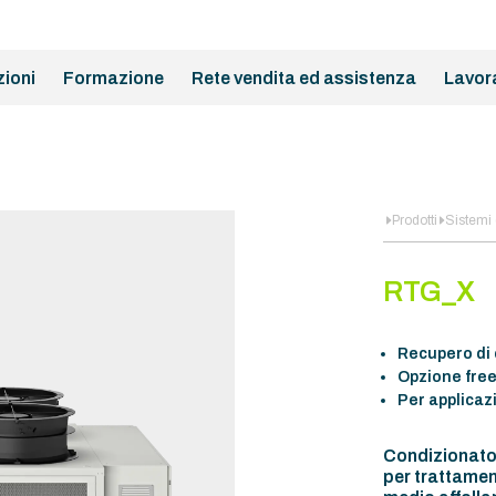
zioni
Formazione
Rete vendita ed assistenza
Lavor
Prodotti
Sistemi 
RTG_X
Recupero di
Opzione free
Per applicaz
Condizionato
per trattament