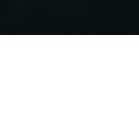
Etichetta energetica
Certifica l’efficienza energetica dei prodotti Aermec che
ricadono nella direttiva ErP.
Crea l’etichetta energetica ErP
Norme ed Incentivi
A fronte dell’acquisto di un climatizzatore a pompa di
calore è possibile beneficiare di diverse agevolazioni.
Vai alla documentazione
Soluzioni integrate
Trova la soluzione integrata HVAC per infrastrutture
moderne.
Scopri le nostre soluzioni