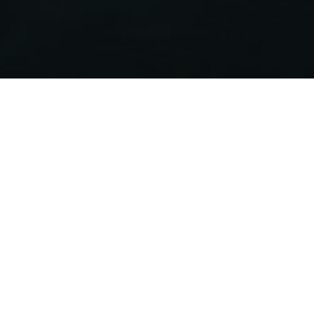
Etichetta energetica
Certifica l’efficienza energetica dei prodotti Aermec che
ricadono nella direttiva ErP.
Crea l’etichetta energetica ErP
Norme ed Incentivi
A fronte dell’acquisto di un climatizzatore a pompa di
calore è possibile beneficiare di diverse agevolazioni.
Vai alla documentazione
Soluzioni integrate
Trova la soluzione integrata HVAC per infrastrutture
moderne.
Scopri le nostre soluzioni