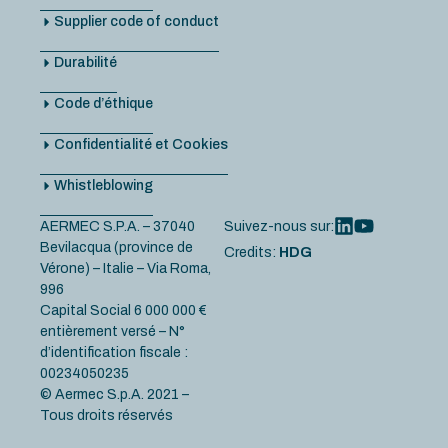
Supplier code of conduct
Durabilité
Code d’éthique
Confidentialité et Cookies
Whistleblowing
AERMEC S.P.A. – 37040
Suivez-nous sur:
Bevilacqua (province de
Credits:
HDG
Vérone) – Italie – Via Roma,
996
Capital Social 6 000 000 €
entièrement versé – N°
d’identification fiscale :
00234050235
© Aermec S.p.A. 2021 –
Tous droits réservés