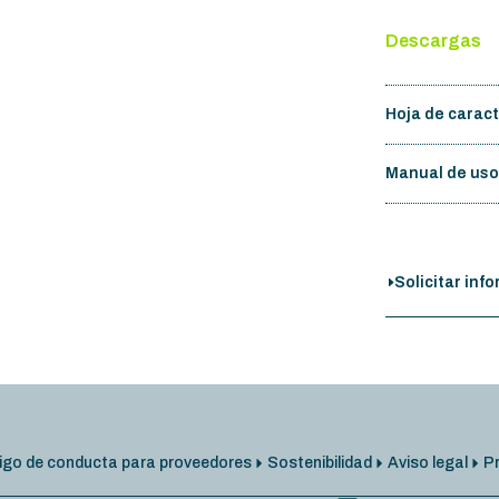
Descargas
Hoja de caract
Manual de us
Solicitar inf
go de conducta para proveedores
Sostenibilidad
Aviso legal
Pr