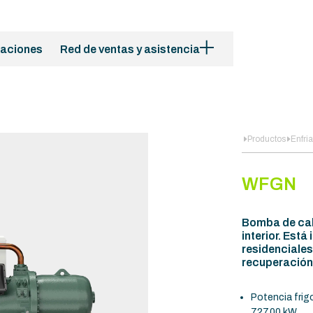
caciones
Red de ventas y asistencia
Productos
Enfri
WFGN
Bomba de calo
interior. Est
residenciales
recuperación 
Potencia frigo
727,00 kW