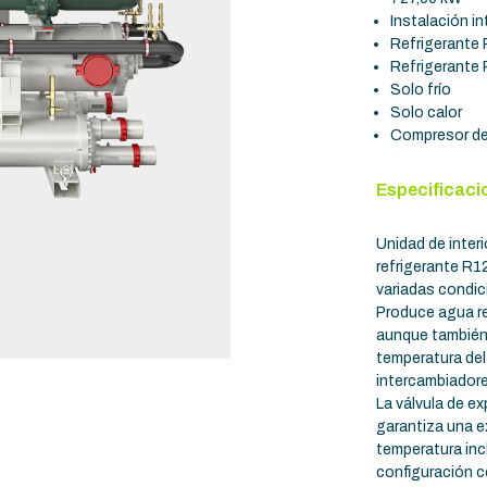
Instalación in
Refrigerante
Refrigerante
Solo frío
Solo calor
Compresor de 
Especificaci
Unidad de inter
refrigerante R1
variadas condic
Produce agua re
aunque también 
temperatura de
intercambiadore
La válvula de e
garantiza una e
temperatura inc
configuración c