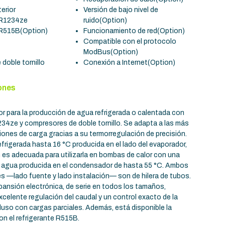
terior
Versión de bajo nivel de
 R1234ze
ruido
(Option)
 R515B
(Option)
Funcionamiento de red
(Option)
Compatible con el protocolo
ModBus
(Option)
doble tornillo
Conexión a Internet
(Option)
ones
ior para la producción de agua refrigerada o calentada con
234ze y compresores de doble tornillo. Se adapta a las más
iones de carga gracias a su termorregulación de precisión.
frigerada hasta 16 °C producida en el lado del evaporador,
es adecuada para utilizarla en bombas de calor con una
l agua producida en el condensador de hasta 55 °C. Ambos
s —lado fuente y lado instalación— son de hilera de tubos.
xpansión electrónica, de serie en todos los tamaños,
xcelente regulación del caudal y un control exacto de la
luso con cargas parciales. Además, está disponible la
on el refrigerante R515B.