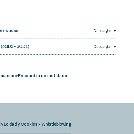
erísticas
Descargar
o
(pGDx - pGD1)
Descargar
ormación
Encuentre un instalador
ivacidad y Cookies
Whistleblowing