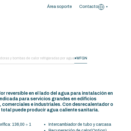
Área soporte
Contacto
adoras y bombas de calor refrigeradas por agua
WFGN
r reversible en el lado del agua para instalación en
á indicada para servicios grandes en edificios
, comerciales e industriales. Con desrecalentador o
total puede producir agua caliente sanitaria.
rífica: 136,00 ÷ 1
Intercambiador de tubo y carcasa
Recuperación de calor
(Option)