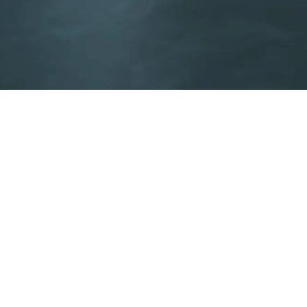
Soluciones integradas
Encuentra la solución HVAC integrada para
infraestructuras modernas.
Descubre nuestras soluciones
go de conducta para proveedores
Sostenibilidad
Aviso legal
Pr