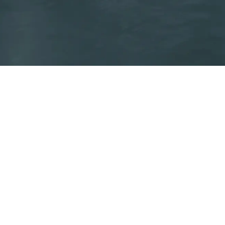
Etiqueta energética
Certifica la eficiencia energética de los productos Aermec
sujetos a la Directiva ErP.
Crea la etiqueta energética ErP
Código ético
Códi