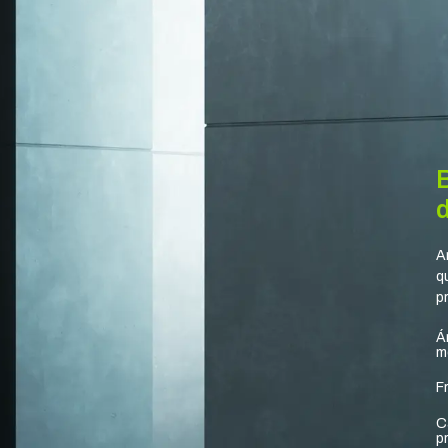
A
q
p
Á
m
F
C
p