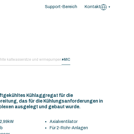
Support-Bereich
Kontakt
khlte kaltwasserstze und wrmepumpen
MIC
ftgekühltes Kühlaggregat für die
reitung, das für die Kühlungsanforderungen in
plexen ausgelegt und gebaut wurde.
 2,99kW
Axialventilator
eb
Für 2-Rohr-Anlagen