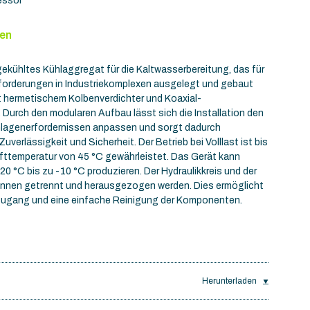
essor
nen
gekühltes Kühlaggregat für die Kaltwasserbereitung, das für
forderungen in Industriekomplexen ausgelegt und gebaut
t hermetischem Kolbenverdichter und Koaxial-
Durch den modularen Aufbau lässt sich die Installation den
nlagenerfordernissen anpassen und sorgt dadurch
 Zuverlässigkeit und Sicherheit. Der Betrieb bei Volllast ist bis
fttemperatur von 45 °C gewährleistet. Das Gerät kann
20 °C bis zu -10 °C produzieren. Der Hydraulikkreis und der
können getrennt und herausgezogen werden. Dies ermöglicht
 Zugang und eine einfache Reinigung der Komponenten.
Herunterladen