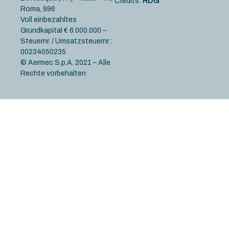
Credits:
HDG
Roma, 996
Voll einbezahltes
Grundkapital € 6.000.000 –
Steuernr. / Umsatzsteuernr.:
00234050235
© Aermec S.p.A. 2021 – Alle
Rechte vorbehalten